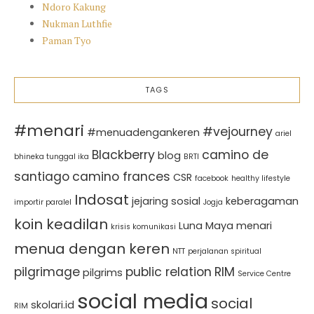
Ndoro Kakung
Nukman Luthfie
Paman Tyo
TAGS
#menari
#vejourney
#menuadengankeren
ariel
Blackberry
camino de
blog
bhineka tunggal ika
BRTI
santiago
camino frances
CSR
facebook
healthy lifestyle
Indosat
jejaring sosial
keberagaman
importir paralel
Jogja
koin keadilan
Luna Maya
menari
krisis komunikasi
menua dengan keren
NTT
perjalanan spiritual
pilgrimage
public relation
RIM
pilgrims
Service Centre
social media
social
skolari.id
RIM