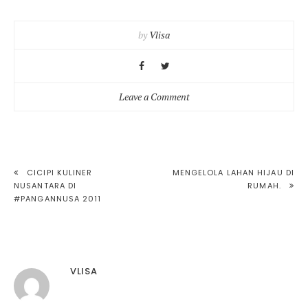
by
Vlisa
on
Leave a Comment
Soal
#sedotpulsa,
Tanggung
Jawab
POST
CICIPI KULINER
MENGELOLA LAHAN HIJAU DI
Siapa?
NUSANTARA DI
RUMAH.
NAVIGATION
#PANGANNUSA 2011
VLISA