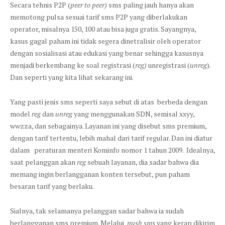
Secara tehnis P2P (
peer to peer)
sms paling jauh hanya akan
memotong pulsa sesuai tarif sms P2P yang diberlakukan
operator, misalnya 150, 100 atau bisa juga gratis. Sayangnya,
kasus gagal paham ini tidak segera dinetralisir oleh operator
dengan sosialisasi atau edukasi yang benar sehingga kasusnya
menjadi berkembang ke soal registrasi (
reg)
unregistrasi (
unreg
).
Dan seperti yang kita lihat sekarang ini.
Yang pasti jenis sms seperti saya sebut di atas berbeda dengan
model
reg
dan
unreg
yang menggunakan SDN, semisal xxyy,
wwzza, dan sebagainya. Layanan ini yang disebut sms premium,
dengan tarif tertentu, lebih mahal dari tarif regular. Dan ini diatur
dalam peraturan menteri Kominfo nomor 1 tahun 2009. Idealnya,
saat pelanggan akan
reg
sebuah layanan, dia sadar bahwa dia
memang ingin berlangganan konten tersebut, pun paham
besaran tarif yang berlaku.
Sialnya, tak selamanya pelanggan sadar bahwa ia sudah
berlangganan sms premium. Melalui
push sms
yang kerap dikirim