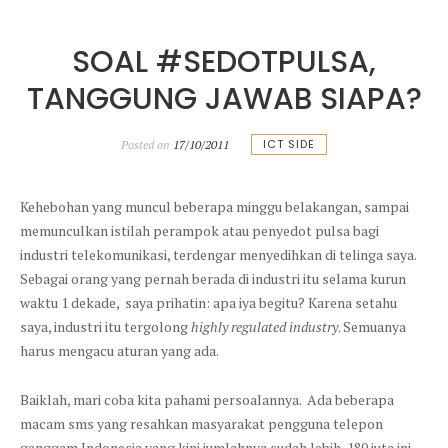
SOAL #SEDOTPULSA,
TANGGUNG JAWAB SIAPA?
ICT SIDE
Posted on
17/10/2011
Kehebohan yang muncul beberapa minggu belakangan, sampai
memunculkan istilah perampok atau penyedot pulsa bagi
industri telekomunikasi, terdengar menyedihkan di telinga saya.
Sebagai orang yang pernah berada di industri itu selama kurun
waktu 1 dekade, saya prihatin: apa iya begitu? Karena setahu
saya, industri itu tergolong
highly regulated industry
. Semuanya
harus mengacu aturan yang ada.
Baiklah, mari coba kita pahami persoalannya. Ada beberapa
macam sms yang resahkan masyarakat pengguna telepon
genggam Indonesia yang kini jumlahnya sudah lebih 180 juta ini.