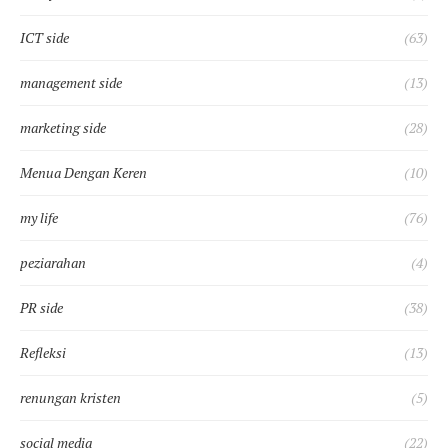
ICT side
(63)
management side
(13)
marketing side
(28)
Menua Dengan Keren
(10)
my life
(76)
peziarahan
(4)
PR side
(38)
Refleksi
(13)
renungan kristen
(5)
social media
(22)