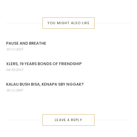
YOU MIGHT ALSO LIKE
PAUSE AND BREATHE
Posted
10/11/2025
on
XLERS, 19 YEARS BONDS OF FRIENDSHIP
Posted
04/10/2015
on
KALAU BUSH BISA, KENAPA SBY NGGAK?
Posted
18/11/2007
on
LEAVE A REPLY