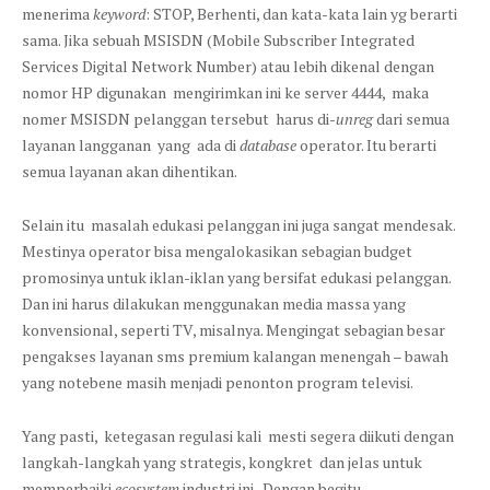
menerima
keyword
: STOP, Berhenti, dan kata-kata lain yg berarti
sama. Jika sebuah MSISDN (Mobile Subscriber Integrated
Services Digital Network Number) atau lebih dikenal dengan
nomor HP digunakan mengirimkan ini ke server 4444, maka
nomer MSISDN pelanggan tersebut harus di-
unreg
dari semua
layanan langganan yang ada di
database
operator. Itu berarti
semua layanan akan dihentikan.
Selain itu masalah edukasi pelanggan ini juga sangat mendesak.
Mestinya operator bisa mengalokasikan sebagian budget
promosinya untuk iklan-iklan yang bersifat edukasi pelanggan.
Dan ini harus dilakukan menggunakan media massa yang
konvensional, seperti TV, misalnya. Mengingat sebagian besar
pengakses layanan sms premium kalangan menengah – bawah
yang notebene masih menjadi penonton program televisi.
Yang pasti, ketegasan regulasi kali mesti segera diikuti dengan
langkah-langkah yang strategis, kongkret dan jelas untuk
memperbaiki
ecosystem
industri ini. Dengan begitu,