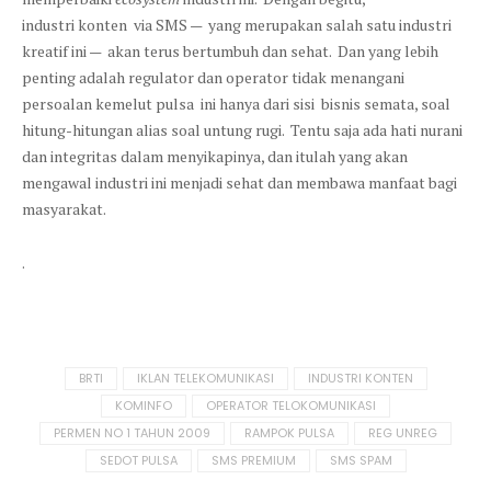
industri konten via SMS — yang merupakan salah satu industri
kreatif ini — akan terus bertumbuh dan sehat. Dan yang lebih
penting adalah regulator dan operator tidak menangani
persoalan kemelut pulsa ini hanya dari sisi bisnis semata, soal
hitung-hitungan alias soal untung rugi. Tentu saja ada hati nurani
dan integritas dalam menyikapinya, dan itulah yang akan
mengawal industri ini menjadi sehat dan membawa manfaat bagi
masyarakat.
.
Tagged
BRTI
IKLAN TELEKOMUNIKASI
INDUSTRI KONTEN
in:
KOMINFO
OPERATOR TELOKOMUNIKASI
PERMEN NO 1 TAHUN 2009
RAMPOK PULSA
REG UNREG
SEDOT PULSA
SMS PREMIUM
SMS SPAM