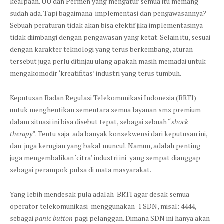
kealpaan. UU dan Permen yang mengatur semua itu memang
sudah ada. Tapi bagaimana implementasi dan pengawasannya?
Sebuah peraturan tidak akan bisa efektif jika implementasinya
tidak diimbangi dengan pengawasan yang ketat. Selain itu, sesuai
dengan karakter teknologi yang terus berkembang, aturan
tersebut juga perlu ditinjau ulang apakah masih memadai untuk
mengakomodir ‘kreatifitas’ industri yang terus tumbuh.
Keputusan Badan Regulasi Telekomunikasi Indonesia (BRTI)
untuk menghentikan sementara semua layanan sms premium
dalam situasi ini bisa disebut tepat, sebagai sebuah “
shock
therapy
”. Tentu saja ada banyak konsekwensi dari keputusan ini,
dan juga kerugian yang bakal muncul. Namun, adalah penting
juga mengembalikan ‘citra’ industri ini yang sempat dianggap
sebagai perampok pulsa di mata masyarakat.
Yang lebih mendesak pula adalah BRTI agar desak semua
operator telekomunikasi menggunakan 1 SDN, misal: 4444,
sebagai
panic button
pagi pelanggan. Dimana SDN ini hanya akan