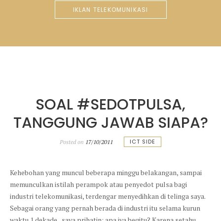
IKLAN TELEKOMUNIKASI
SOAL #SEDOTPULSA,
TANGGUNG JAWAB SIAPA?
ICT SIDE
Posted on
17/10/2011
Kehebohan yang muncul beberapa minggu belakangan, sampai
memunculkan istilah perampok atau penyedot pulsa bagi
industri telekomunikasi, terdengar menyedihkan di telinga saya.
Sebagai orang yang pernah berada di industri itu selama kurun
waktu 1 dekade, saya prihatin: apa iya begitu? Karena setahu