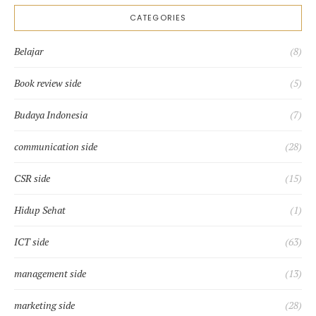
CATEGORIES
Belajar
(8)
Book review side
(5)
Budaya Indonesia
(7)
communication side
(28)
CSR side
(15)
Hidup Sehat
(1)
ICT side
(63)
management side
(13)
marketing side
(28)