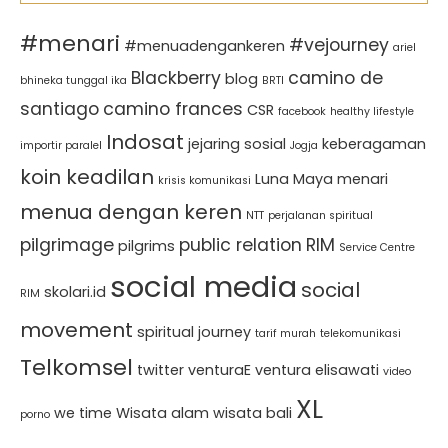
#menari
#vejourney
#menuadengankeren
ariel
Blackberry
camino de
blog
bhineka tunggal ika
BRTI
santiago
camino frances
CSR
facebook
healthy lifestyle
Indosat
jejaring sosial
keberagaman
importir paralel
Jogja
koin keadilan
Luna Maya
menari
krisis komunikasi
menua dengan keren
NTT
perjalanan spiritual
pilgrimage
public relation
RIM
pilgrims
Service Centre
social media
social
skolari.id
RIM
movement
spiritual journey
tarif murah
telekomunikasi
Telkomsel
twitter
venturaE
ventura elisawati
video
XL
we time
Wisata alam
wisata bali
porno