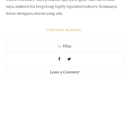
saya, industri itu tergolong
highly regulated industry
. Semuanya
harus mengacu aturan yang ada.
“SOAL
CONTINUE READING
…
#SEDOTPULSA,
TANGGUNG
by
Vlisa
JAWAB
SIAPA?”
on
Leave a Comment
Soal
#sedotpulsa,
Tanggung
Jawab
Siapa?