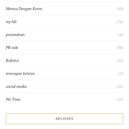
Menua Dengan Keren
(10)
my life
(76)
peziarahan
(4)
PR side
(38)
Refleksi
(13)
renungan kristen
(5)
social media
(22)
We Time
(15)
ARCHIVES