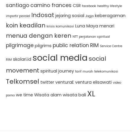
santiago
camino frances
CSR
facebook
healthy lifestyle
Indosat
jejaring sosial
keberagaman
importir paralel
Jogja
koin keadilan
Luna Maya
menari
krisis komunikasi
menua dengan keren
NTT
perjalanan spiritual
pilgrimage
public relation
RIM
pilgrims
Service Centre
social media
social
skolari.id
RIM
movement
spiritual journey
tarif murah
telekomunikasi
Telkomsel
twitter
venturaE
ventura elisawati
video
XL
we time
Wisata alam
wisata bali
porno