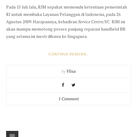
Pada 15 Juli lalu, RIM sepakat memenuhi ketentuan pemerintah
RI untuk membuka Layanan Pelanggan di Indonesia, pada 26
Agustus 2009. Harapannya, kehadiran
Service Centre
/SC RIM ini
akan mampu memotong proses panjang reparasi handheld BB
yang selama ini mesti dibawa ke Singapura.
“BLACKBERRY,
CONTINUE READING
…
RIWAYATMU
KINI.”
by
Vlisa
1 Comment