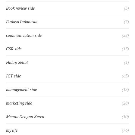
Book review side
(5)
Budaya Indonesia
(7)
communication side
(28)
CSR side
(15)
Hidup Sehat
(1)
ICT side
(63)
management side
(13)
marketing side
(28)
Menua Dengan Keren
(10)
my life
(76)