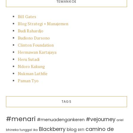
TEMANKOE
Bill Gates
Blog Strategi + Manajemen
Budi Rahardjo
Budiono Darsono
Clinton Foundation
Hermawan Kartajaya
Heru Sutadi
Ndoro Kakung
Nukman Luthfie
Paman Tyo
TAGS
#menari
#vejourney
#menuadengankeren
ariel
Blackberry
camino de
blog
bhineka tunggal ika
BRTI