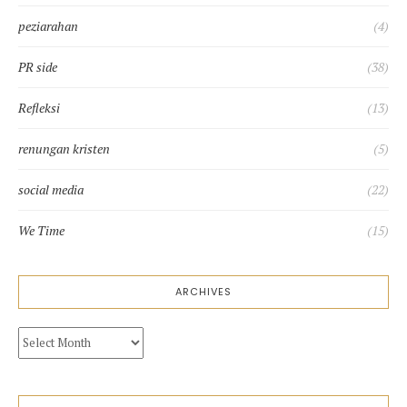
peziarahan
(4)
PR side
(38)
Refleksi
(13)
renungan kristen
(5)
social media
(22)
We Time
(15)
ARCHIVES
Archives