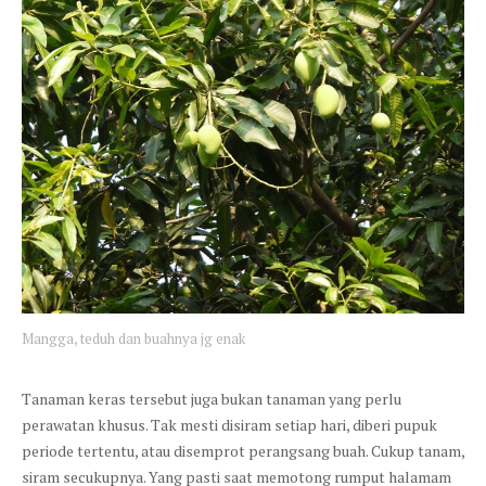
Mangga, teduh dan buahnya jg enak
Tanaman keras tersebut juga bukan tanaman yang perlu
perawatan khusus. Tak mesti disiram setiap hari, diberi pupuk
periode tertentu, atau disemprot perangsang buah. Cukup tanam,
siram secukupnya. Yang pasti saat memotong rumput halamam