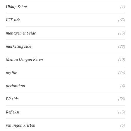
Hidup Sehat
(1)
ICT side
(63)
management side
(13)
marketing side
(28)
Menua Dengan Keren
(10)
my life
(76)
peziarahan
(4)
PR side
(38)
Refleksi
(13)
renungan kristen
(5)