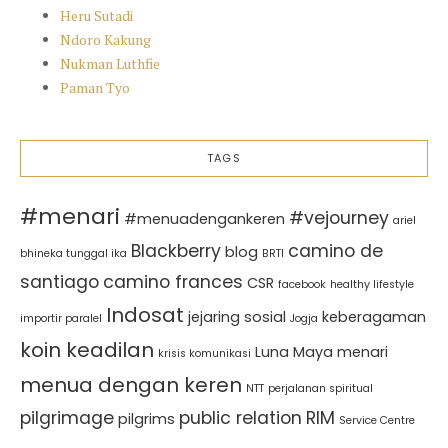
Heru Sutadi
Ndoro Kakung
Nukman Luthfie
Paman Tyo
TAGS
#menari
#vejourney
#menuadengankeren
ariel
Blackberry
camino de
blog
bhineka tunggal ika
BRTI
santiago
camino frances
CSR
facebook
healthy lifestyle
Indosat
jejaring sosial
keberagaman
importir paralel
Jogja
koin keadilan
Luna Maya
menari
krisis komunikasi
menua dengan keren
NTT
perjalanan spiritual
pilgrimage
public relation
RIM
pilgrims
Service Centre