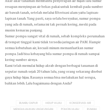
Akar-akar tanaman membantu penyerapan air hujan lalu sumur
resapan menyimpan air bekas pakai untuk kembali pada sumber
air bawah tanah, setelah melalui filterisasi alam yaitu lapisan-
lapisan tanah. Yang pasti, saya selalu bersyukur, sumur pompa
yang ada di rumah, selama ini tak pernah kering, meski pada
musim kemarau panjang.
Sumur pompa sangat vital di rumah, sebab kompleks perumahan
di tempat tinggal kami tidak tersedia jaringan air PAM. Hampir
semua kebutuhan air, kecuali minum memanfaatkan sumur
pompa. Jadi bisa kebayang bila sumur pompa di rumah sampai
kering sumber airnya.
Kami telah memulai hidup akrab dengan berbagai tanaman di
seputar rumah sejak 20 tahun lalu, yang orang sekarang disebut
gaya hidup hijau. Rasanya semua bisa melakukan hal serupa,
bahkan lebih. Lalu bagaimana dengan Anda?
Tagged
BUMBU DAPUR
HIDUP HIJAU
KONSERVASI AIR
in:
MENGHIJAUKAN LINGKUNGAN
POHON HIJAU
RUMAH