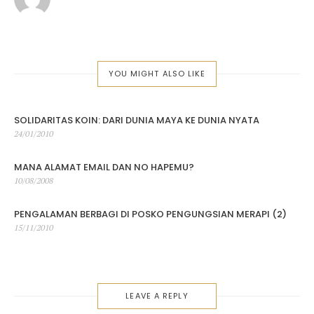
YOU MIGHT ALSO LIKE
SOLIDARITAS KOIN: DARI DUNIA MAYA KE DUNIA NYATA
Posted
24/01/2010
on
MANA ALAMAT EMAIL DAN NO HAPEMU?
Posted
10/08/2008
on
PENGALAMAN BERBAGI DI POSKO PENGUNGSIAN MERAPI (2)
Posted
15/11/2010
on
LEAVE A REPLY