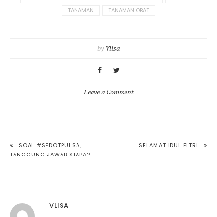
TANAMAN
TANAMAN OBAT
by
Vlisa
on
Leave a Comment
Mengelola
lahan
hijau
di
POST
SOAL #SEDOTPULSA,
SELAMAT IDUL FITRI
rumah.
TANGGUNG JAWAB SIAPA?
NAVIGATION
VLISA