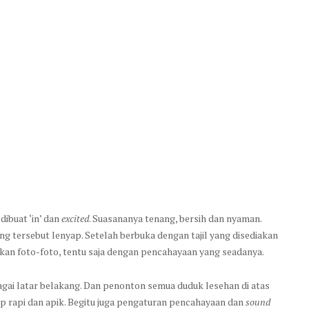
dibuat ‘in’ dan
excited
. Suasananya tenang, bersih dan nyaman.
ing tersebut lenyap. Setelah berbuka dengan tajil yang disediakan
tkan foto-foto, tentu saja dengan pencahayaan yang seadanya.
agai latar belakang. Dan penonton semua duduk lesehan di atas
up rapi dan apik. Begitu juga pengaturan pencahayaan dan
sound