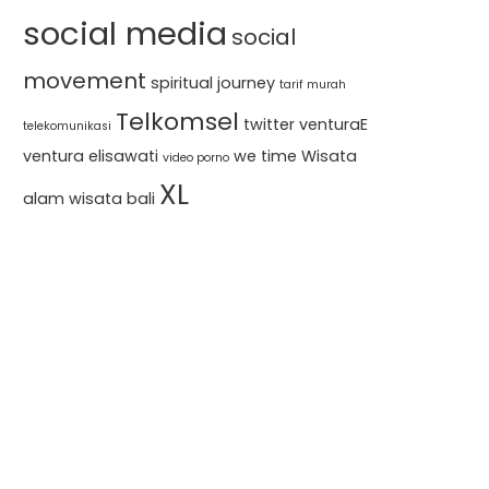
social media
social
movement
spiritual journey
tarif murah
Telkomsel
twitter
venturaE
telekomunikasi
ventura elisawati
we time
Wisata
video porno
XL
alam
wisata bali