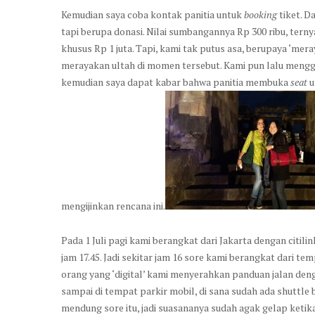
Kemudian saya coba kontak panitia untuk
booking
tiket. 
tapi berupa donasi. Nilai sumbangannya Rp 300 ribu, terny
khusus Rp 1 juta. Tapi, kami tak putus asa, berupaya ‘mer
merayakan ultah di momen tersebut. Kami pun lalu menggab
kemudian saya dapat kabar bahwa panitia membuka
seat
u
mengijinkan rencana ini.
Pada 1 Juli pagi kami berangkat dari Jakarta dengan citili
jam 17.45. Jadi sekitar jam 16 sore kami berangkat dari t
orang yang ‘digital’ kami menyerahkan panduan jalan d
sampai di tempat parkir mobil, di sana sudah ada shuttl
mendung sore itu, jadi suasananya sudah agak gelap keti