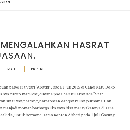
ANKOE
I MENGALAHKAN HASRAT
UASAAN.
MY LIFE
PR SIDE
buah pagelaran tari “Abathi”, pada 1 Juli 2015 di Candi Ratu Boko.
sisnya cukup memikat, dimana pada hari itu akan ada “Star
an sinar yang terang, bertepatan dengan bulan purnama. Dan
an menjadi momen berharga jika saya bisa merayakannya di sana.
 kontak dia, untuk bersama-sama nonton Abhati pada 1 Juli. Gayung