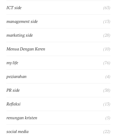
ICT side
(63)
management side
(13)
marketing side
(28)
Menua Dengan Keren
(10)
my life
(76)
peziarahan
(4)
PR side
(38)
Refleksi
(13)
renungan kristen
(5)
social media
(22)