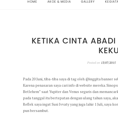
HOME
AKOE & MEDIA
GALLERY
KEGIAT
KETIKA CINTA ABAD
KEK
Posted on
13/07/2015
Pada 20 Juni, tiba-tiba saya di tag oleh @inggita banner se
Karena penasaran saya cari info di website mereka. Sinop
Betlehem” saat Yupiter dan Venus segaris dan memancark
pada tanggal itu bertepatan dengan ulang tahun saya, ak
Reflek saya ingat Susi Ivvaty yang juga lahir 1 Juli, saya
pun bersambut.