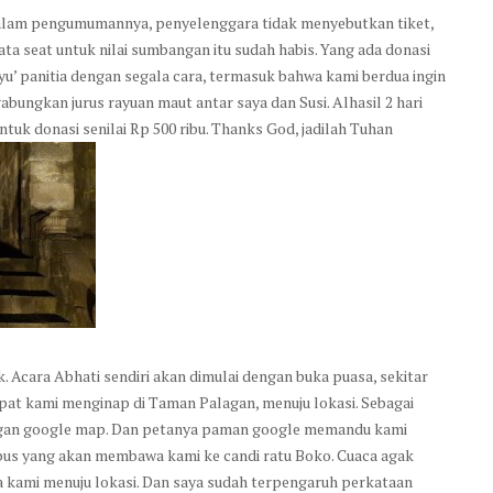
Dalam pengumumannya, penyelenggara tidak menyebutkan tiket,
ata seat untuk nilai sumbangan itu sudah habis. Yang ada donasi
ayu’ panitia dengan segala cara, termasuk bahwa kami berdua ingin
ungkan jurus rayuan maut antar saya dan Susi. Alhasil 2 hari
ntuk donasi senilai Rp 500 ribu. Thanks God, jadilah Tuhan
nk. Acara Abhati sendiri akan dimulai dengan buka puasa, sekitar
empat kami menginap di Taman Palagan, menuju lokasi. Sebagai
engan google map. Dan petanya paman google memandu kami
e bus yang akan membawa kami ke candi ratu Boko. Cuaca agak
ka kami menuju lokasi. Dan saya sudah terpengaruh perkataan