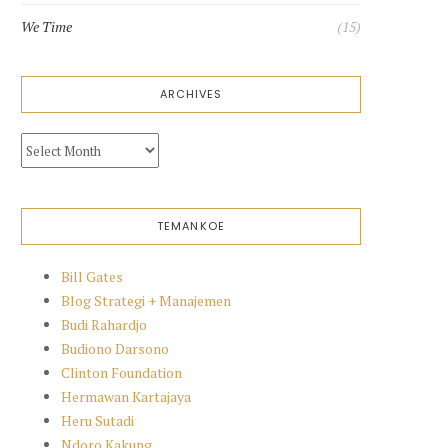
We Time
(15)
ARCHIVES
Archives
TEMANKOE
Bill Gates
Blog Strategi + Manajemen
Budi Rahardjo
Budiono Darsono
Clinton Foundation
Hermawan Kartajaya
Heru Sutadi
Ndoro Kakung