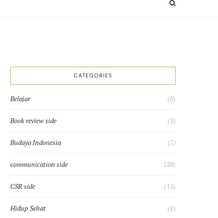
Search
toggle
CATEGORIES
Belajar
(8)
Book review side
(5)
Budaya Indonesia
(7)
communication side
(28)
CSR side
(15)
Hidup Sehat
(1)