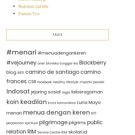
Nukman Luthfie
Paman Tyo
TAGS
#menari
#menuadengankeren
#vejourney
Blackberry
ariel
bhineka tunggal ika
camino de santiago
camino
blog
BRTI
frances
CSR
facebook
healthy lifestyle
importir paralel
Indosat
jejaring sosial
keberagaman
Jogja
koin keadilan
Luna Maya
krisis komunikasi
menua dengan keren
menari
NTT
pilgrimage
public
pilgrims
perjalanan spiritual
relation
RIM
skolari.id
Service Centre RIM