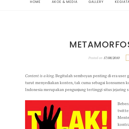
HOME
AKOE & MEDIA
GALLERY
KEGIAT
METAMORFOS
Posted on
17/08/2010
Content is a king
. Begitulah semboyan penting di era user g
turut menyediakan konten, tak cuma sebagai konsumen k
Indonesia merupakan pengunjung tertinggi situs jejaring 
Bebera
twitt
Mente
kontra