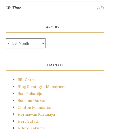
We Time
(15)
ARCHIVES
Archives
TEMANKOE
Bill Gates
Blog Strategi + Manajemen
Budi Rahardjo
Budiono Darsono
Clinton Foundation
Hermawan Kartajaya
Heru Sutadi
Ndoro Kakung