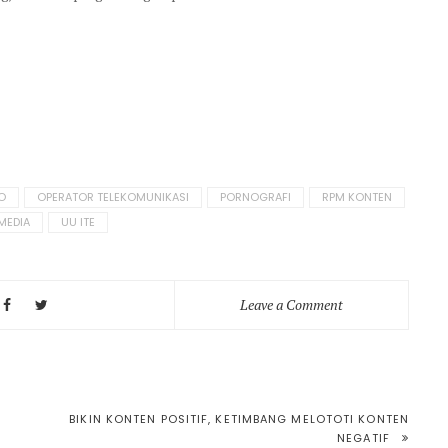
O
OPERATOR TELEKOMUNIKASI
PORNOGRAFI
RPM KONTEN
MEDIA
UU ITE
on
Leave a Comment
Metamorfosis
RPM
Konten
BIKIN KONTEN POSITIF, KETIMBANG MELOTOTI KONTEN
NEGATIF