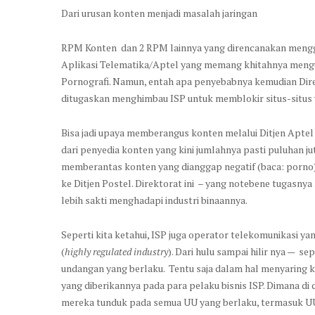
Dari urusan konten menjadi masalah jaringan
RPM Konten dan 2 RPM lainnya yang direncanakan mengga
Aplikasi Telematika/Aptel yang memang khitahnya meng
Pornografi. Namun, entah apa penyebabnya kemudian Dir
ditugaskan menghimbau ISP untuk memblokir situs-situs 
Bisa jadi upaya memberangus konten melalui Ditjen Apte
dari penyedia konten yang kini jumlahnya pasti puluhan j
memberantas konten yang dianggap negatif (baca: porno) in
ke Ditjen Postel. Direktorat ini – yang notebene tugasnya
lebih sakti menghadapi industri binaannya.
Seperti kita ketahui, ISP juga operator telekomunikasi ya
(
highly regulated industry
). Dari hulu sampai hilir nya — s
undangan yang berlaku. Tentu saja dalam hal menyaring kon
yang diberikannya pada para pelaku bisnis ISP. Dimana d
mereka tunduk pada semua UU yang berlaku, termasuk UU