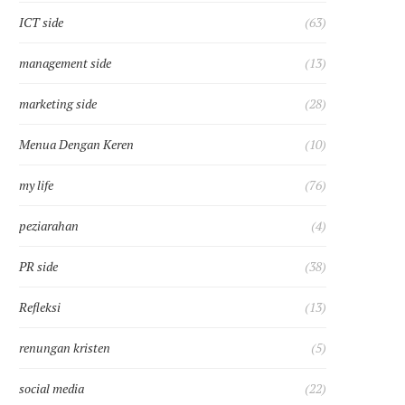
ICT side
(63)
management side
(13)
marketing side
(28)
Menua Dengan Keren
(10)
my life
(76)
peziarahan
(4)
PR side
(38)
Refleksi
(13)
renungan kristen
(5)
social media
(22)