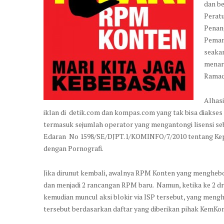
dan be
Peratu
Penan
Peman
seaka
menar
Ramad
Alhasi
iklan di detik.com dan kompas.com yang tak bisa diakses 
termasuk sejumlah operator yang mengantongi lisensi sebag
Edaran No 1598/SE/DJPT.1/KOMINFO/7/2010 tentang Kep
dengan Pornografi.
Jika dirunut kembali, awalnya RPM Konten yang mengheb
dan menjadi 2 rancangan RPM baru. Namun, ketika ke 2 dr
kemudian muncul aksi blokir via ISP tersebut, yang mengha
tersebut berdasarkan daftar yang diberikan pihak KemKo