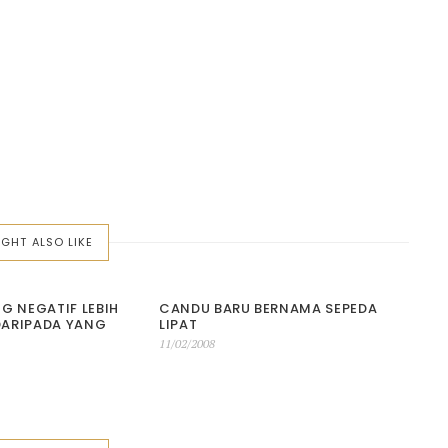
GHT ALSO LIKE
G NEGATIF LEBIH
CANDU BARU BERNAMA SEPEDA
DARIPADA YANG
LIPAT
Posted
11/02/2008
on