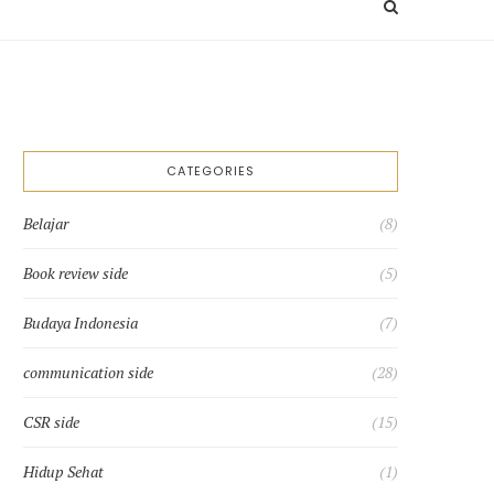
Search
toggle
CATEGORIES
Belajar
(8)
Book review side
(5)
Budaya Indonesia
(7)
communication side
(28)
CSR side
(15)
Hidup Sehat
(1)