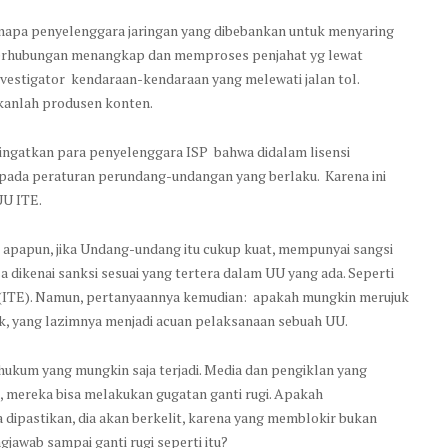
napa penyelenggara jaringan yang dibebankan untuk menyaring
n perhubungan menangkap dan memproses penjahat yg lewat
investigator kendaraan-kendaraan yang melewati jalan tol.
ukanlah produsen konten.
gingatkan para penyelenggara ISP bahwa didalam lisensi
pada peraturan perundang-undangan yang berlaku. Karena ini
UU ITE.
 apapun, jika Undang-undang itu cukup kuat, mempunyai sangsi
 dikenai sanksi sesuai yang tertera dalam UU yang ada. Seperti
008 (ITE). Namun, pertanyaannya kemudian: apakah mungkin merujuk
k, yang lazimnya menjadi acuan pelaksanaan sebuah UU.
 hukum yang mungkin saja terjadi. Media dan pengiklan yang
ut, mereka bisa melakukan gugatan ganti rugi. Apakah
ipastikan, dia akan berkelit, karena yang memblokir bukan
jawab sampai ganti rugi seperti itu?