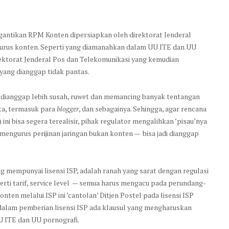
ntikan RPM Konten dipersiapkan oleh direktorat Jenderal
urus konten. Seperti yang diamanahkan dalam UU ITE dan UU
ektorat Jenderal Pos dan Telekomunikasi yang kemudian
yang dianggap tidak pantas.
l dianggap lebih susah, ruwet dan memancing banyak tentangan
uta, termasuk para
blogger
, dan sebagainya. Sehingga, agar rencana
i bisa segera terealisir, pihak regulator mengalihkan ’pisau’nya
 mengurus perijinan jaringan bukan konten — bisa jadi dianggap
ng mempunyai lisensi ISP, adalah ranah yang sarat dengan regulasi
eperti tarif, service level — semua harus mengacu pada perundang-
ten melalui ISP ini ’cantolan’ Ditjen Postel pada lisensi ISP
i dalam pemberian lisensi ISP ada klausul yang mengharuskan
 ITE dan UU pornografi.