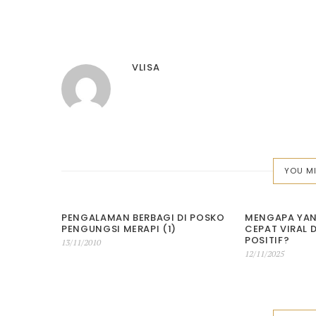
NAVIGATION
VLISA
YOU MI
PENGALAMAN BERBAGI DI POSKO
MENGAPA YAN
PENGUNGSI MERAPI (1)
CEPAT VIRAL 
POSITIF?
Posted
13/11/2010
Posted
12/11/2025
on
on