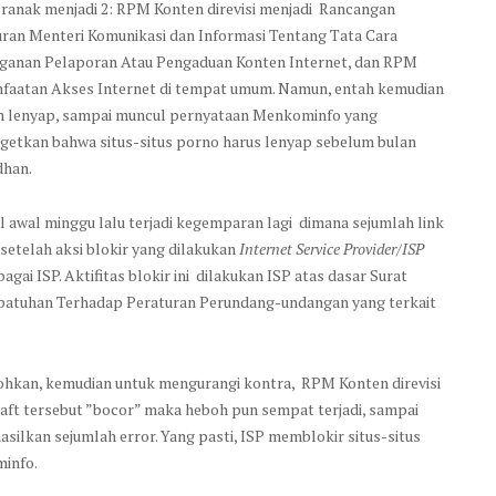
ranak menjadi 2: RPM Konten direvisi menjadi Rancangan
ran Menteri Komunikasi dan Informasi Tentang Tata Cara
ganan Pelaporan Atau Pengaduan Konten Internet, dan RPM
faatan Akses Internet di tempat umum. Namun, entah kemudian
n lenyap, sampai muncul pernyataan Menkominfo yang
getkan bahwa situs-situs porno harus lenyap sebelum bulan
han.
l awal minggu lalu terjadi kegemparan lagi dimana sejumlah link
setelah aksi blokir yang dilakukan
Internet Service Provider/ISP
ai ISP. Aktifitas blokir ini dilakukan ISP atas dasar Surat
atuhan Terhadap Peraturan Perundang-undangan yang terkait
ohkan, kemudian untuk mengurangi kontra, RPM Konten direvisi
aft tersebut ”bocor” maka heboh pun sempat terjadi, sampai
silkan sejumlah error. Yang pasti, ISP memblokir situs-situs
minfo.