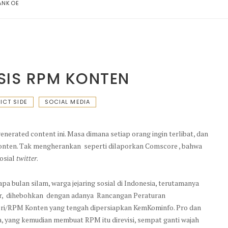
ANKOE
IS RPM KONTEN
ICT SIDE
SOCIAL MEDIA
enerated content ini. Masa dimana setiap orang ingin terlibat, dan
onten. Tak mengherankan seperti dilaporkan Comscore , bahwa
sosial
twitter
.
pa bulan silam, warga jejaring sosial di Indonesia, terutamanya
er, dihebohkan dengan adanya Rancangan Peraturan
ri/RPM Konten yang tengah dipersiapkan KemKominfo. Pro dan
, yang kemudian membuat RPM itu direvisi, sempat ganti wajah