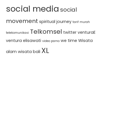
social media
social
movement
spiritual journey
tarif murah
Telkomsel
twitter
venturaE
telekomunikasi
ventura elisawati
we time
Wisata
video porno
XL
alam
wisata bali