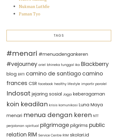
Nukman Luthfie
Paman Tyo
TAGS
#menari
#menuadengankeren
#vejourney
Blackberry
ariel
bhineka tunggal ika
camino de santiago
camino
blog
BRTI
frances
CSR
facebook
healthy lifestyle
importir paralel
Indosat
jejaring sosial
keberagaman
Jogja
koin keadilan
Luna Maya
krisis komunikasi
menua dengan keren
menari
NTT
pilgrimage
public
pilgrims
perjalanan spiritual
relation
RIM
skolari.id
Service Centre RIM