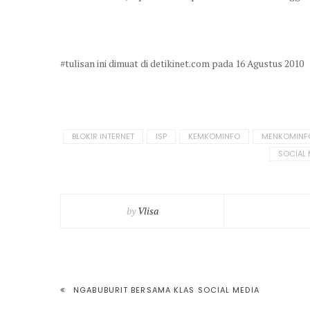
#tulisan ini dimuat di detikinet.com pada 16 Agustus 2010
Tagged
BLOKIR INTERNET
ISP
KEMKOMINFO
MENKOMINF
in:
SOCIAL 
by
Vlisa
POST
NGABUBURIT BERSAMA KLAS SOCIAL MEDIA