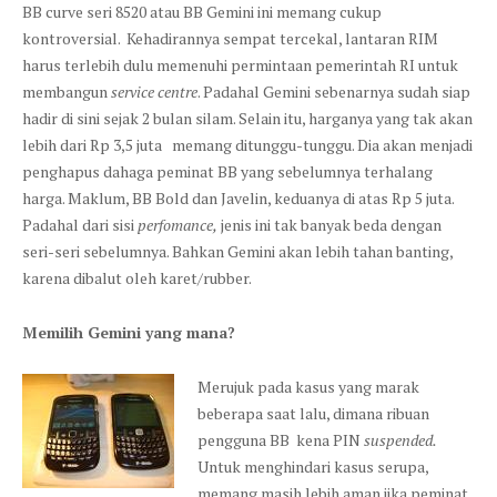
BB curve seri 8520 atau BB Gemini ini memang cukup
kontroversial. Kehadirannya sempat tercekal, lantaran RIM
harus terlebih dulu memenuhi permintaan pemerintah RI untuk
membangun
service centre
. Padahal Gemini sebenarnya sudah siap
hadir di sini sejak 2 bulan silam. Selain itu, harganya yang tak akan
lebih dari Rp 3,5 juta memang ditunggu-tunggu. Dia akan menjadi
penghapus dahaga peminat BB yang sebelumnya terhalang
harga. Maklum, BB Bold dan Javelin, keduanya di atas Rp 5 juta.
Padahal dari sisi
perfomance,
jenis ini tak banyak beda dengan
seri-seri sebelumnya. Bahkan Gemini akan lebih tahan banting,
karena dibalut oleh karet/rubber.
Memilih Gemini yang mana?
Merujuk pada kasus yang marak
beberapa saat lalu, dimana ribuan
pengguna BB kena PIN
suspended.
Untuk menghindari kasus serupa,
memang masih lebih aman jika peminat