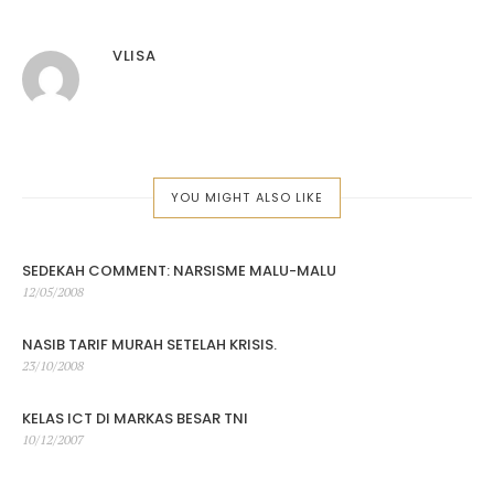
VLISA
YOU MIGHT ALSO LIKE
SEDEKAH COMMENT: NARSISME MALU-MALU
Posted
12/05/2008
on
NASIB TARIF MURAH SETELAH KRISIS.
Posted
23/10/2008
on
KELAS ICT DI MARKAS BESAR TNI
Posted
10/12/2007
on