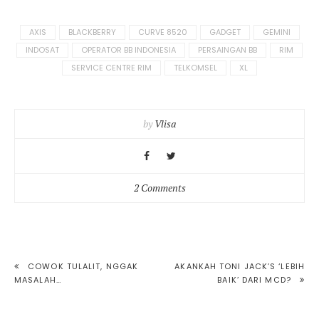
Tagged
AXIS
BLACKBERRY
CURVE 8520
GADGET
GEMINI
in:
INDOSAT
OPERATOR BB INDONESIA
PERSAINGAN BB
RIM
SERVICE CENTRE RIM
TELKOMSEL
XL
by
Vlisa
2 Comments
POST
COWOK TULALIT, NGGAK
AKANKAH TONI JACK’S ‘LEBIH
MASALAH…
BAIK’ DARI MCD?
NAVIGATION