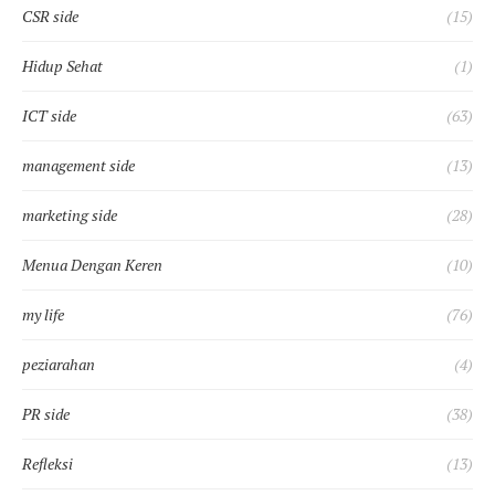
CSR side
(15)
Hidup Sehat
(1)
ICT side
(63)
management side
(13)
marketing side
(28)
Menua Dengan Keren
(10)
my life
(76)
peziarahan
(4)
PR side
(38)
Refleksi
(13)