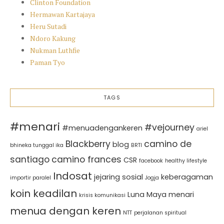
Clinton Foundation
Hermawan Kartajaya
Heru Sutadi
Ndoro Kakung
Nukman Luthfie
Paman Tyo
TAGS
#menari
#vejourney
#menuadengankeren
ariel
Blackberry
camino de
blog
bhineka tunggal ika
BRTI
santiago
camino frances
CSR
facebook
healthy lifestyle
Indosat
jejaring sosial
keberagaman
importir paralel
Jogja
koin keadilan
Luna Maya
menari
krisis komunikasi
menua dengan keren
NTT
perjalanan spiritual