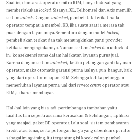
Saat ini, diantara 4 operator mitra RIM, hanya Indosat yang
memberlakukan
locked.
Sisanya, XL, Telkomsel dan Axis memilih
sistem
unlock
. Dengan
unlocked
, pembeli tak terikat pada
operator tempat ia membeli BB, jika suatu saat ia merasa tak
puas dengan layanannya. Sementara dengan model
locked
,
pembeli akan terikat dan tak memungkinkan ganti provider
ketika ia menginginkannya. Namun, sistem
locked
dan unlocked
ini konsekuensi sama dalam hal ikatan layanan purna jual.
Karena dengan sistem
unlocked
, ketika pelanggan ganti layanan
operator, maka otomatis garansi purna jualnya pun hangus, baik
yang dari operator maupun RIM. Sehingga ketika pelanggan
memerlukan layanan purna jual dari
service centre
operator atau
RIM, ia harus membayar.
Hal-hal lain yang bisa jadi pertimbangan tambahan yaitu
fasilitas lain seperti asuransi kerusakan & kehilangan, aplikasi
yang menjadi paket BB operator. Lalu soal sistem pembayaran
kredit atau tunai, serta potongan harga yang diberikan operator
sebagai iming-iming, itu tergantung isi kocek calon pembeli