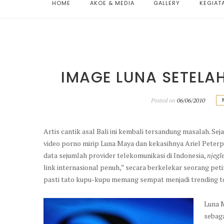
HOME
AKOE & MEDIA
GALLERY
KEGIAT
IMAGE LUNA SETELA
Posted on
06/06/2010
Artis cantik asal Bali ini kembali tersandung masalah. Se
video porno mirip Luna Maya dan kekasihnya Ariel Pete
data sejumlah provider telekomunikasi di Indonesia,
njegl
link internasional penuh,” secara berkelekar seorang pet
pasti tato kupu-kupu memang sempat menjadi trending t
Luna M
sebaga