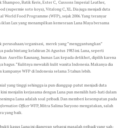
k Shampoo, Batik Keris, Ester C, Cussons Imperial Leather,
od (supermie soto koya), Vitalong C, XL. Dia juga menjadi duta
al World Food Programme (WFP), sejak 2006. Yang teranyar
h iklan Lux yang menampilkan kemesraan Luna Maya bersama
k perusahaan/organisasi, merek yang ”menggantungkan”
ya pada bintang kelahiran 26 Agustus 1983 ini. Luna, seperti
skan Aurellio Kaunang, humas Lux kepada detikhot, dipilih karena
ya bagus. ”Kulitnya mewakili kulit wanita Indonesia. Makanya dia
lam kampanye WFP di Indonesia selama 3 tahun lebih.
osial yang tinggi sehingga ia pun dianggap patut menjadi duta
 kini menjalin kerjasama dengan Luna pun memilih hati-hati dalam
menimpa Luna adalah soal pribadi. Dan memberi kesempatan pada
nformation Officer
WFP, Mitra Salima Suryono mengatakan, salah
ra yang baik.
bukti kasus Luna ini dianggap sebagai masalah pribadi yang sah-