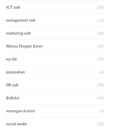
ICT side
(63)
management side
(13)
marketing side
(28)
Menua Dengan Keren
(10)
my life
(76)
peziarahan
(4)
PR side
(38)
Refleksi
(13)
renungan kristen
(5)
social media
(22)