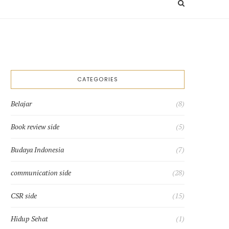
Search
toggle
CATEGORIES
Belajar
(8)
Book review side
(5)
Budaya Indonesia
(7)
communication side
(28)
CSR side
(15)
Hidup Sehat
(1)