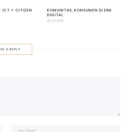
ICT = CITIZEN
KOMUNITAS, KONSUMEN DI ERA
DIGITAL
Posted
08/12/2008
on
VE A REPLY