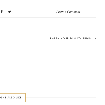
on
Leave a Comment
Image
Luna
Setelah
Heboh
EARTH HOUR DI MATA EBHIN
di
Dunia
Maya
GHT ALSO LIKE