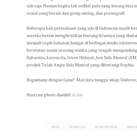
sah saja. Namun begitu tak sedikit pula yang kurang bis
sosial yang bersih dari gosip miring, dan pornografi.
Beberapa kali perusahaan yang ada di Indonesia masih ber
mereka berani menghentikan bintang iklannya yang dinilai
menjadi topik bahasan hangat di berbagai media
infotainm
berstatus suami seorang wanita yang tengah mengandung. 
Kabarnya, karena itu, Irwan Hidayat, bos Sido Muncul (
produk Tolak Angin Sido Muncul yang dibintangi Sophia.
Bagaimana dengan Luna? Mari kita tunggu sikap Unileve
Ilustrasi photo diambil
di sini
Tagged
ARIEL
IKLAN LUX
IKON PRODUK
IMAG
in: