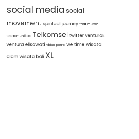
social media
social
movement
spiritual journey
tarif murah
Telkomsel
twitter
venturaE
telekomunikasi
ventura elisawati
we time
Wisata
video porno
XL
alam
wisata bali