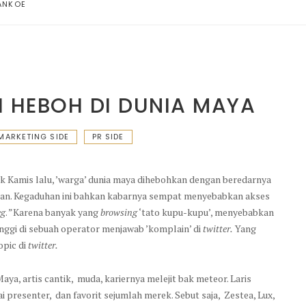
ANKOE
H HEBOH DI DUNIA MAYA
MARKETING SIDE
PR SIDE
jak Kamis lalu, ’warga’ dunia maya dihebohkan dengan beredarnya
rpan. Kegaduhan ini bahkan kabarnya sempat menyebabkan akses
eg
. ”Karena banyak yang
browsing
‘tato kupu-kupu’, menyebabkan
inggi di sebuah operator menjawab ’komplain’ di
twitter.
Yang
opic di
twitter.
aya, artis cantik, muda, kariernya melejit bak meteor. Laris
i presenter, dan favorit sejumlah merek. Sebut saja, Zestea, Lux,