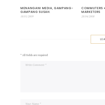
MENANGANI MEDIA, GAMPANG-
COMMUTERS + 
GAMPANG SUSAH.
MARKETERS
Posted
Posted
18/01/2009
28/04/2008
on
on
LEA
* All fields are required