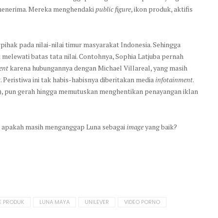
a menerima. Mereka menghendaki
public figure
, ikon produk, aktifis
pihak pada nilai-nilai timur masyarakat Indonesia. Sehingga
 melewati batas tata nilai. Contohnya, Sophia Latjuba pernah
ent
karena hubungannya dengan Michael Villareal, yang masih
Peristiwa ini tak habis-habisnya diberitakan media
infotainment
.
SM), pun gerah hingga memutuskan menghentikan penayangan iklan
r, apakah masih menganggap Luna sebagai
image
yang baik?
E PRODUK
LUNA MAYA
UNILEVER
VIDEO PORNO