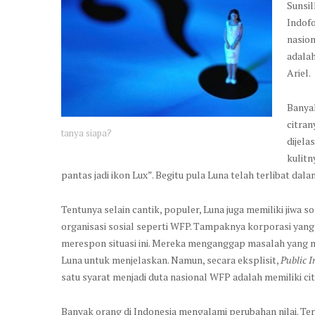
Sunsil
Indofo
nasion
adala
Ariel.
Banya
citran
tanya siapa?
dijela
kulitn
pantas jadi ikon Lux”. Begitu pula Luna telah terlibat da
Tentunya selain cantik, populer, Luna juga memiliki jiwa s
organisasi sosial seperti WFP. Tampaknya korporasi yang
merespon situasi ini. Mereka menganggap masalah yang 
Luna untuk menjelaskan. Namun, secara eksplisit,
Public I
satu syarat menjadi duta nasional WFP adalah memiliki cit
Banyak orang di Indonesia mengalami perubahan nilai. Ter