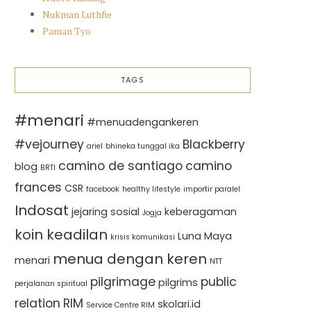
Nukman Luthfie
Paman Tyo
TAGS
#menari
#menuadengankeren
#vejourney
Blackberry
ariel
bhineka tunggal ika
camino de santiago
camino
blog
BRTI
frances
CSR
facebook
healthy lifestyle
importir paralel
Indosat
jejaring sosial
keberagaman
Jogja
koin keadilan
Luna Maya
krisis komunikasi
menua dengan keren
menari
NTT
pilgrimage
public
pilgrims
perjalanan spiritual
relation
RIM
skolari.id
Service Centre RIM