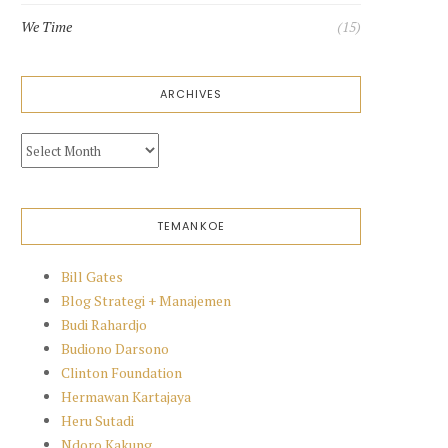
We Time
(15)
ARCHIVES
Archives
TEMANKOE
Bill Gates
Blog Strategi + Manajemen
Budi Rahardjo
Budiono Darsono
Clinton Foundation
Hermawan Kartajaya
Heru Sutadi
Ndoro Kakung